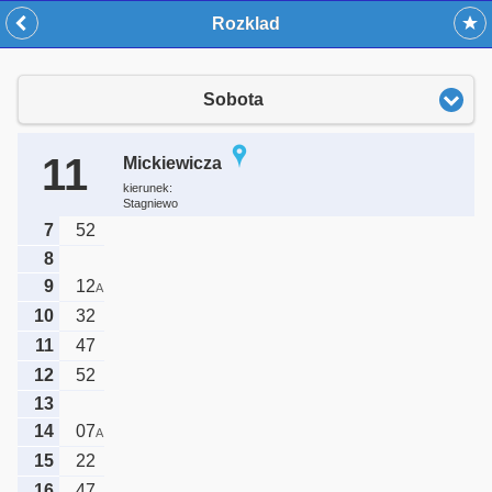
Rozklad
Sobota
11
Mickiewicza
kierunek:
Stagniewo
7
52
8
9
12
A
10
32
11
47
12
52
13
14
07
A
15
22
16
47