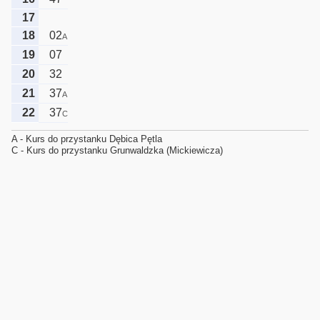
17
18
02
A
19
07
20
32
21
37
A
22
37
C
A - Kurs do przystanku Dębica Pętla
C - Kurs do przystanku Grunwaldzka (Mickiewicza)