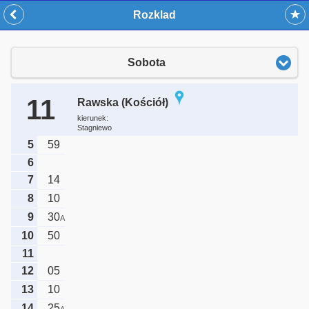
Rozklad
Sobota
11
Rawska (Kościół)
kierunek:
Stagniewo
5
59
6
7
14
8
10
9
30
A
10
50
11
12
05
13
10
14
25
A