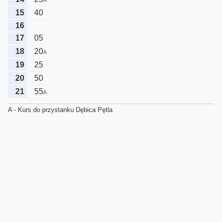
15
40
16
17
05
18
20
A
19
25
20
50
21
55
A
A - Kurs do przystanku Dębica Pętla