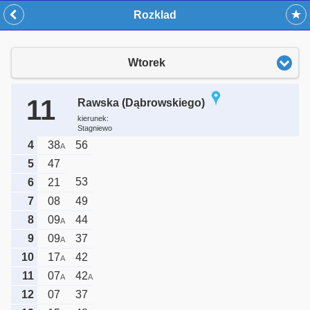
Rozklad
Wtorek
11
Rawska (Dąbrowskiego)
kierunek:
Stagniewo
4
38
56
A
5
47
53
6
21
7
08
49
8
09
44
A
9
09
37
A
10
17
42
A
11
07
42
A
A
12
07
37