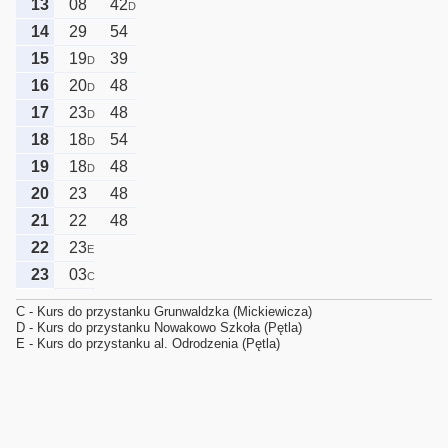
13
08
42
D
14
29
54
15
19
39
D
16
20
48
D
17
23
48
D
18
18
54
D
19
18
48
D
20
23
48
21
22
48
22
23
E
23
03
C
C - Kurs do przystanku Grunwaldzka (Mickiewicza)
D - Kurs do przystanku Nowakowo Szkoła (Pętla)
E - Kurs do przystanku al. Odrodzenia (Pętla)