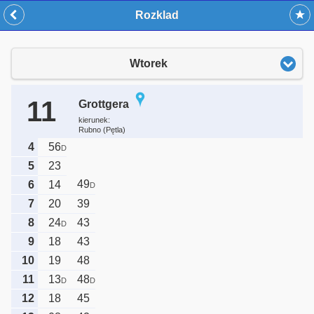
Rozklad
Wtorek
11
Grottgera
kierunek:
Rubno (Pętla)
4
56
D
5
23
49
6
14
D
7
20
39
8
24
43
D
9
18
43
10
19
48
11
13
48
D
D
12
18
45