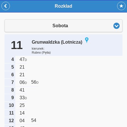
Rozklad
Sobota
11
Grunwaldzka (Lotnicza)
kierunek:
Rubno (Pętla)
4
47
D
5
21
6
21
56
7
06
D
D
8
41
9
33
D
10
25
11
14
54
12
04