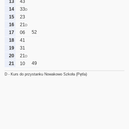
13
43
14
33
D
15
23
16
21
D
52
17
06
18
41
19
31
20
21
D
49
21
10
D - Kurs do przystanku Nowakowo Szkoła (Pętla)