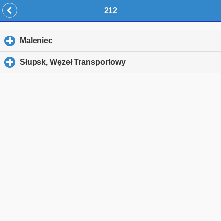
212
Maleniec
click to expand contents
Słupsk, Węzeł Transportowy
click to expand contents