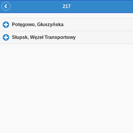
217
Potęgowo, Głuszyńska
click to expand contents
Słupsk, Węzeł Transportowy
click to expand contents