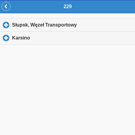
229
Słupsk, Węzeł Transportowy
click to expand contents
Karsino
click to expand contents