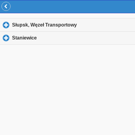
Słupsk, Węzeł Transportowy
click to expand contents
Staniewice
click to expand contents