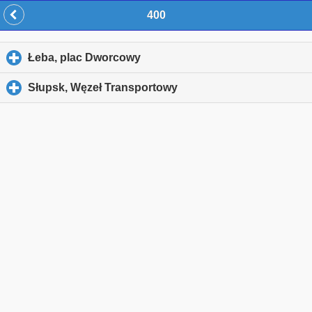
400
Łeba, plac Dworcowy
click to expand contents
Słupsk, Węzeł Transportowy
click to expand contents